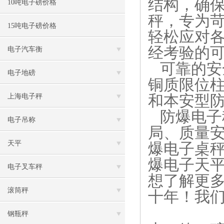
结构，确保
10吨电子磅价格
秤，专为
15吨电子磅价格
轻松应对
经考验的
电子汽车衡
可靠的安
电子地磅
铜质限位
和本安型
上海电子秤
防爆
电子
电子吊称
局、质量
天平
爆电子桌
爆电子天
电子叉车秤
想了解更
滚筒秤
十年！我们
钢瓶秤