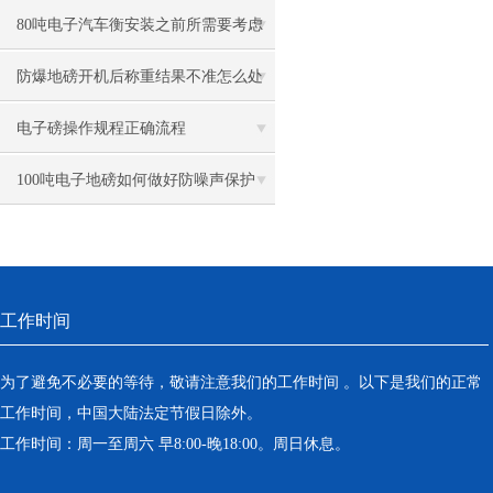
80吨电子汽车衡安装之前所需要考虑
的事项
防爆地磅开机后称重结果不准怎么处
理
电子磅操作规程正确流程
100吨电子地磅如何做好防噪声保护
工作时间
为了避免不必要的等待，敬请注意我们的工作时间 。以下是我们的正常
工作时间，中国大陆法定节假日除外。
工作时间：周一至周六 早8:00-晚18:00。周日休息。