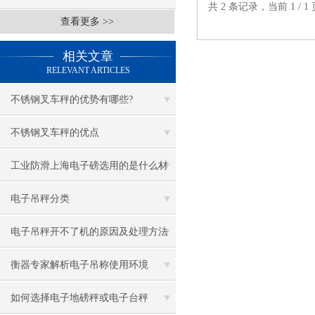
共 2 条记录，当前 1 /
查看更多 >>
相关文章
RELEVANT ARTICLES
不锈钢叉车秤的优势有哪些?
不锈钢叉车秤的优点
工业防滑上海电子磅选用的是什么材
质的秤体
电子吊秤分类
电子吊秤开不了机的原因及处理方法
衡器专家解析电子吊称使用环境
如何选择电子地磅秤或电子台秤