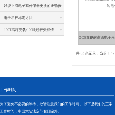
浅谈上海电子磅传感器更换的正确步
骤
电子吊秤标定方法
100T磅秤受载/100吨磅秤受载情
况/100T磅秤受载情况说明
共 63 条记录，当前 1 /
工作时间
为了避免不必要的等待，敬请注意我们的工作时间 。以下是我们的正常
工作时间，中国大陆法定节假日除外。