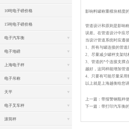
10吨电子磅价格
影响
料罐称重模块
精度
15吨电子磅价格
管道设计和原则是影响
误差。在管道设计中应
电子汽车衡
当设计管道系统时应遵
1、所有与罐连接的管道
电子地磅
2、尽量减少罐秤支架结
3、管道的*个连接支撑
上海电子秤
越好，这同样能增加管
4、只要有可能尽量采用
电子吊称
以上就是上海越衡给您
天平
上一篇：
带报警钢瓶秤
电子叉车秤
下一篇：
带打印汽车衡
滚筒秤