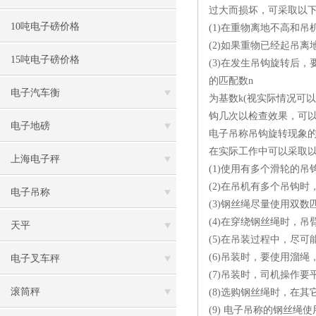
过大而损坏，可采取以
10吨电子磅价格
(1)在重物离地不高和
(2)如果重物已经起吊
15吨电子磅价格
(3)在发生吊钩旋转后
的匹配数n
电子汽车衡
为基数k(视实际情况可
钩几次以检查效果，可
电子地磅
电子吊称吊钩旋转现象
在实际工作中可以采取
上海电子秤
(1)使用有多个滑轮的
(2)在吊机有多个吊钩
电子吊称
(3)钢丝绳尽量使用双
(4)在穿绕钢丝绳时，
天平
(5)在吊装过程中，尽
(6)吊装时，要使用溜
电子叉车秤
(7)吊装时，司机操作
滚筒秤
(8)选购钢丝绳时，在
(9) 电子吊称的钢丝