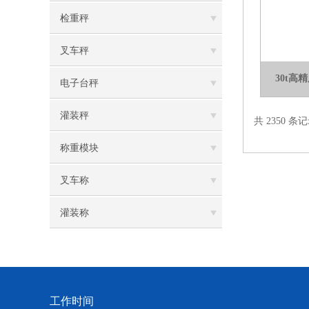
检重秤
叉车秤
30t
电子台秤
灌装秤
共 2350 条记
称重模块
叉车称
灌装称
工作时间