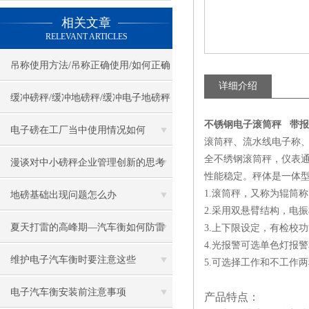
相关文章
RELEVANT ARTICLES
吊称使用方法/吊称正确使用/如何正确
详细介绍
使用吊称
缓冲磅秤/缓冲地磅秤/缓冲电子地磅秤
不锈钢电子滚筒秤 带
电子磅在工厂当中使用情况如何
滚筒秤、流水线电子称
全不绣钢滚筒秤，仪表通
漫谈对中小磅秤企业管理创新的思考
性能稳定。秤体是一体
1.滚筒秤，又称为辊筒
地磅基础出现问题怎么办
2.采用双悬臂结构，电
夏天打雷的高峰期—汽车衡如何防雷
3.上下限设定，有检校
4.光报警可选单色灯报
击重点之重
维护电子汽车衡时要注意这些
5.可选择工作和不工作
电子汽车衡安装前注意事项
产品特点：