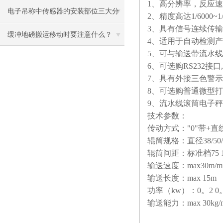
1、高分辨率，反应
电子吊称中传感器的安装部位三大分
2、精度高达1/6000~1/
3、具有信号连续传
类
缓冲地磅搬运移动时要注意什么？
4、适用于自动检测
5、可与输送带流水
6、可选购RS232
7、具有外接三色警
8、可选购普通微型
9、流水线滚筒电子秤
技术参数：
传动方式："0"带+直
辊筒规格：直径38/50
辊筒间距：标准档75 10
输送速度：max30m/m
输送长度：max 15m
功率（kw）：0。2 0。4
输送能力：max 30kg/m(3