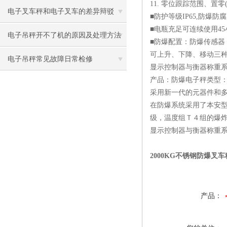
11. 零位跟踪范围、置
电子叉车秤和电子叉车的差异辩驳
■防护等级IP65,防爆
■电瓶充足可连续使用4
电子吊秤开不了机的原因及处理方法
■防爆配置：防爆传感器
可上升、下降、移动三
电子吊秤常见故障日常检修
显示控制器与衡器称重
产品：防爆电子秤类型
采用新一代的元器件和
在防爆系统采用了本安
级，温度组Ｔ４组的爆炸
显示控制器与衡器称重系
2000KG不锈钢防爆叉
产品：