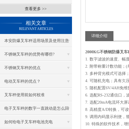
查看更多 >>
相关文章
RELEVANT ARTICLES
详细介绍
本安防爆叉车秤适用场景及使用注意
2000KG不锈钢防爆叉
事项
不锈钢叉车秤的优势有哪些?
1. 数字滤波的速度、
2. 附带称重计数功能；
不锈钢叉车秤的优点
3. 多种背光模式可选择
4. 可随机充电；具有
电动叉车秤的优点？
5. 随机配置6V/4AH免
叉车秤使用前如何校准
6. 选配RS-232通信
7. 选配20mA电流环大
电子叉车秤的数字一直跳动是怎么回
8. 高精度A/D转换，可读性
9. 调用内码显示利便
事
如何给电子叉车秤电池充电
10. 特殊的软件技术，