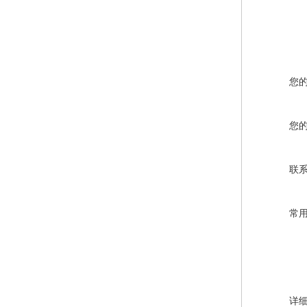
您
您
联
常
详