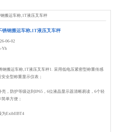
爆不锈钢搬运车称,1T液压叉车秤
爆不锈钢搬运车称,1T液压叉车秤
-06-02
s-Yh
爆不锈钢搬运车称,1T液压叉车秤1. 采用低电压紧密型称重传感
质安全型称重显示仪表；
表外壳，防护等级达到IP65，6位液晶显示器清晰易读，6个轻
作简单方便；
ExibIIBT4