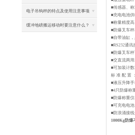
■传感器、称
电子吊钩秤的特点及使用注意事项
■充电电池供
■称量精度高
缓冲地磅搬运移动时要注意什么？
■防爆叉车
■自带油缸
■RS232通
■防爆叉车秤
■交直流两用
■可加装计
标 准 配 置 
■液压升降
■4只防爆称
■防爆称重仪表
■可充电电池
■防浪涌接线
1000Kg防