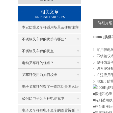
相关文章
RELEVANT ARTICLES
详细介绍
本安防爆叉车秤适用场景及使用注意
1000Kg防
事项
不锈钢叉车秤的优势有哪些?
1. 采用低
不锈钢叉车秤的优点
2. 不锈钢
3. 整秤防爆等
电动叉车秤的优点？
4. 该系统
叉车秤使用前如何校准
5. 广泛
6. 电源：防
电子叉车秤的数字一直跳动是怎么回
■搬运和称
事
如何给电子叉车秤电池充电
■特别适用
■秤台由液
电子叉车秤和电子叉车的差异辩驳
■液压驱动