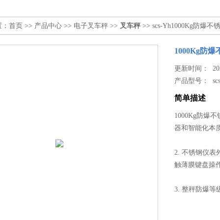
置：
首页
>>
产品中心
>>
电子叉车秤
>>
叉车秤
>> scs-Yh1000Kg防
1000Kg防
更新时间： 2026
产品型号：
sc
简单描述
1000Kg防
器和智能化本
2. 不锈钢仪
触薄膜键盘操
3. 整秤防爆等级为