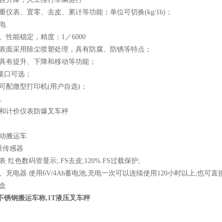
重仪表、置零、去皮、累计等功能；单位可切换(kg/1b)；
电
、性能稳定，精度：1／6000
秤表面采用除尘喷塑处理，具有防腐、防锈等特点；
，具有提升、下降和移动等功能；
讯接口可选；
可配微型打印机(用户自选)；
。
数和计价仪表防爆叉车秤
：
手动搬运车
重传感器
 红色数码管显示;.FS去皮;120%.FS过载保护;
、充电器 使用6V/4Ah蓄电池,充电一次可以连续使用120小时以上;也可直接
盒
爆不锈钢搬运车称,1T液压叉车秤