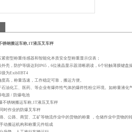
爆不锈钢搬运车称,1T液压叉车秤
电压紧密型称重传感器和智能化本质安全型称重显示仪表；
仪表外壳，防护等级达到IP65，6位液晶显示器清晰易读，6个轻触薄膜键盘
级为ExibIIBT4
准确度高，称量迅速，工作稳定可靠，搬运方便。
应用于石油化工、医药、等企业有爆炸性气体的爆炸性粉尘环境。如称量液化
爆电源 / 防爆电池
重同时作业的防爆叉车秤
铁路、公路、商贸、工矿等物流作业中的货物的称量 ，仓储作业中货物的
压手动搬运机构和称重元件组成
秤台升降，人工推行车辆运行