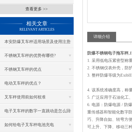
查看更多 >>
相关文章
RELEVANT ARTICLES
详细介绍
本安防爆叉车秤适用场景及使用注意
防爆不锈钢电子拖车秤,1
事项
不锈钢叉车秤的优势有哪些?
1. 采用低电压紧密型
2. 不锈钢仪表外壳，防
不锈钢叉车秤的优点
3. 整秤防爆等级为ExibII
电动叉车秤的优点？
4. 该系统准确度高，
叉车秤使用前如何校准
5. 广泛应用于石油化
6. 电源：防爆电源 /
电子叉车秤的数字一直跳动是怎么回
重传感器和智能化数字
巧、升降自如、转弯方便
事
如何给电子叉车秤电池充电
可上升、下降、移动三