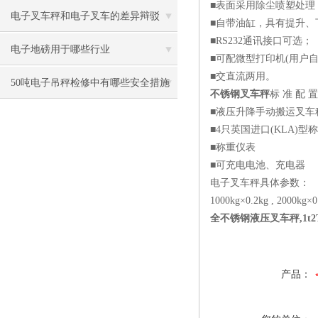
■表面采用除尘喷塑处理
电子叉车秤和电子叉车的差异辩驳
■自带油缸，具有提升、
■RS232通讯接口可选；
电子地磅用于哪些行业
■可配微型打印机(用户自
■交直流两用。
50吨电子吊秤检修中有哪些安全措施
不锈钢叉车秤
标 准 配 置
■液压升降手动搬运叉车
■4只英国进口(KLA)型
■称重仪表
■可充电电池、充电器
电子叉车秤具体参数：
1000kg×0.2kg , 2000kg×0
全不锈钢液压叉车秤,1t2
产品：