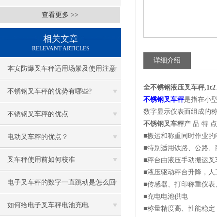
查看更多 >>
相关文章
RELEVANT ARTICLES
详细介绍
本安防爆叉车秤适用场景及使用注意
全不锈钢液压叉车秤,1t2
事项
不锈钢叉车秤的优势有哪些?
不锈钢叉车秤
是指在小
数字显示仪表而组成的
不锈钢叉车秤的优点
不锈钢叉车秤
产 品 特 点 
■搬运和称重同时作业的
电动叉车秤的优点？
■特别适用铁路、公路、
叉车秤使用前如何校准
■秤台由液压手动搬运叉
■液压驱动秤台升降，人
电子叉车秤的数字一直跳动是怎么回
■传感器、打印称重仪表、
■充电电池供电
事
如何给电子叉车秤电池充电
■称量精度高、性能稳定