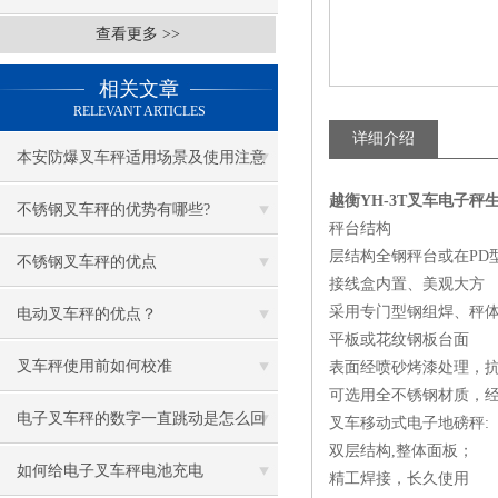
查看更多 >>
相关文章
RELEVANT ARTICLES
详细介绍
本安防爆叉车秤适用场景及使用注意
越衡YH-3T叉车电子秤
事项
不锈钢叉车秤的优势有哪些?
秤台结构
层结构全钢秤台或在PD
不锈钢叉车秤的优点
接线盒内置、美观大方
采用专门型钢组焊、秤
电动叉车秤的优点？
平板或花纹钢板台面
叉车秤使用前如何校准
表面经喷砂烤漆处理，
可选用全不锈钢材质，
电子叉车秤的数字一直跳动是怎么回
叉车移动式电子地磅秤:
双层结构,整体面板；
事
如何给电子叉车秤电池充电
精工焊接，长久使用