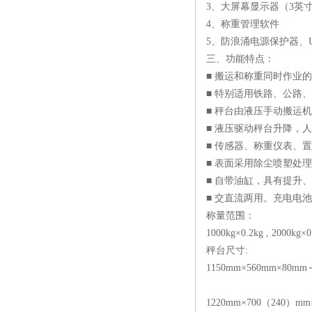
3、大屏幕显示器（3英寸
4、称重管理软件
5、防浪涌电源保护器、
三、功能特点：
■ 搬运和称重同时作业
■ 特别适用铁路、公路
■ 秤台由液压手动搬运
■ 液压驱动秤台升降，
■ 传感器、称重仪表、
■ 表面采用除尘喷塑处
■ 自带油缸，具有提升
■ 交直流两用。充电电
称量范围：
1000kg×0.2kg , 2000kg×0
秤台尺寸:
1150mm×560mm×80mm
1220mm×700（240）m