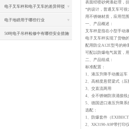
表面经喷砂烤漆处理，
电子叉车秤和电子叉车的差异辩驳
*的设计，普通叉车可很
用不锈钢材质，应用范
电子地磅用于哪些行业
一、产品概述：
叉车秤是指在小型手动
50吨电子吊秤检修中有哪些安全措施
电子叉车秤实现了货物
配用防尘A12E型号的
可配以防爆电气装置，
二、产品组成：
标准配置：
1、液压升降手动搬运车
2、高精度悬臂梁式（压
3、交直流两用
4、全不锈钢防浪涌接线
5、德国进口液压升降系
选配：
1、防爆套件（EXIBIICT4
2、XK3190-A9P带打印