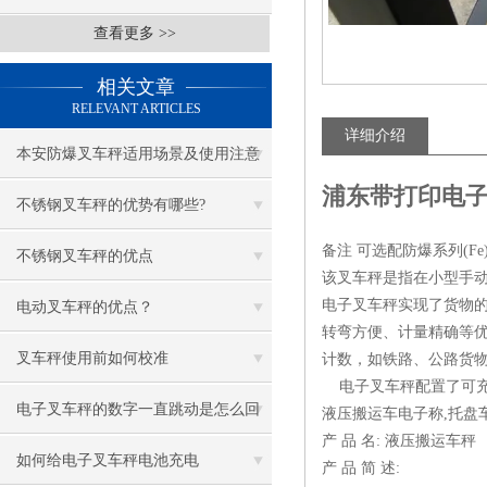
查看更多 >>
相关文章
RELEVANT ARTICLES
详细介绍
本安防爆叉车秤适用场景及使用注意
浦东带打印电子
事项
不锈钢叉车秤的优势有哪些?
备注 可选配防爆系列(Fe
不锈钢叉车秤的优点
该叉车秤是指在小型手
电子叉车秤实现了货物
电动叉车秤的优点？
转弯方便、计量精确等
叉车秤使用前如何校准
计数，如铁路、公路货
电子叉车秤配置了可充电电
电子叉车秤的数字一直跳动是怎么回
液压搬运车电子称,托盘
产 品 名: 液压搬运车秤
事
如何给电子叉车秤电池充电
产 品 简 述: