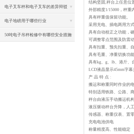
结构坚固,秤台上任意位
电子叉车秤和电子叉车的差异辩驳
外部精度1/15000，秤重内
具有秤重值保留功能。
电子地磅用于哪些行业
采用充电、插电两用方
具有自动校正之功能，
50吨电子吊秤检修中有哪些安全措施
可调整零点范围及防震
具有扣重、预先扣重、
具有毛重、净重切换功
具有kg、g、lb、港斤
LCD液晶显示45mm字
产 品 特 点 :
搬运和称重同时作业的
特别适用铁路、公路、
秤台由液压手动搬运机
液压驱动秤台升降，人
传感器、称重仪表、置零、
充电电池供电
称量精度高、性能稳定