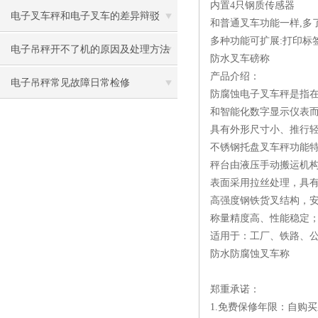
内置4只钢质传感器
电子叉车秤和电子叉车的差异辩驳
和普通叉车功能一样,多了
多种功能可扩展:打印标签/
电子吊秤开不了机的原因及处理方法
防水叉车磅称
产品介绍：
电子吊秤常见故障日常检修
防腐蚀电子叉车秤是指
和智能化数字显示仪表
具有外形尺寸小、推行
不锈钢托盘叉车秤功能
秤台由液压手动搬运机
表面采用拉丝处理，具
高强度钢铁货叉结构，
称量精度高、性能稳定
适用于：工厂、铁路、
防水防腐蚀叉车称
郑重承诺：
1.免费保修年限：自购