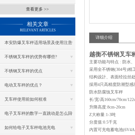
查看更多 >>
相关文章
RELEVANT ARTICLES
详细介绍
本安防爆叉车秤适用场景及使用注意
越衡不锈钢叉车
事项
不锈钢叉车秤的优势有哪些?
主要功能与特点 : 防水
采用全不锈钢(304号)
不锈钢叉车秤的优点
结构设計、表面经拉丝
採用4只高精度防潮型感应器
电动叉车秤的优点？
防水防腐蚀叉车秤
叉车秤使用前如何校准
长/宽/高160cm/70cm/122
升降高度:8cm-20cm
电子叉车秤的数字一直跳动是怎么回
Z大称量:1-3吨
分度值:0.5千克
事
如何给电子叉车秤电池充电
内置可充电蓄电池(6V4A