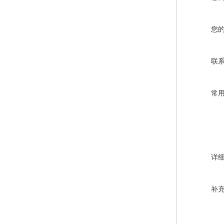
您
联
常
详
补