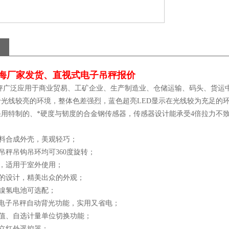
上海厂家发货、直视式电子吊秤报价
广泛应用于商业贸易、工矿企业、生产制造业、仓储运输、码头、货运
光线较亮的环境，整体色差强烈，蓝色超亮LED显示在光线较为充足的
用特制的、*硬度与韧度的合金钢传感器，传感器设计能承受4倍拉力不
：
材料合成外壳，美观轻巧；
吊秤吊钩吊环均可360度旋转；
示，适用于室外使用；
感的设计，精美出众的外观；
，镍氢电池可选配；
视电子吊秤自动背光功能，实用又省电；
度值、自选计量单位切换功能；
独立红外遥控器；