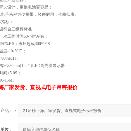
池背夹设计，更换电池更容易；
直视电子吊秤方便携带，轻便耐用，价格低廉。
术指标：
等级符合三级秤标准；
一次工作时间60小时左右；
50%F.S；破坏超载300%F.S；
度-10-50℃；
90%R.H；
5位30mm(1.2〃)LED高亮度显示器；
间<5.0S；
0-15M。
上海厂家发货、直视式电子吊秤报价
产品：
的单位：