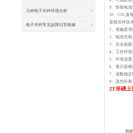
9、快装电
几种电子吊秤环境分析
10、GSC
直视吊秤技
电子吊秤常见故障日常检修
1、准确度
2、电池充电
3、安全超载1
4、工作环境温
5、环境湿度<
6、显示器规格
7、读数稳定时
8、遥控距离1
2T吊磅
您