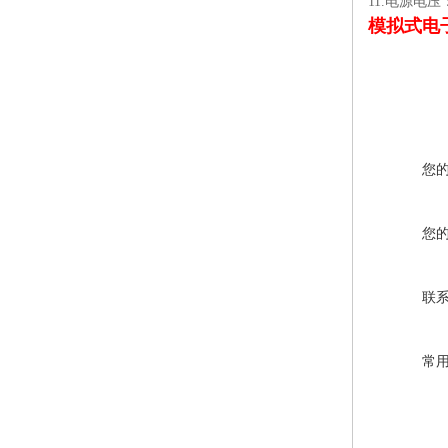
11.电源电压：
模拟式电
您
您
联
常