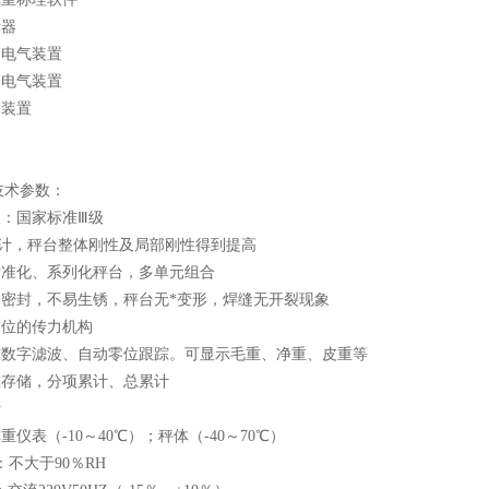
示器
爆电气装置
爆电气装置
护装置
技术参数：
级：国家标准Ⅲ级
设计，秤台整体刚性及局部刚性得到提高
标准化、系列化秤台，多单元组合
全密封，不易生锈，秤台无*变形，焊缝无开裂现象
复位的传力机构
表有数字滤波、自动零位跟踪。可显示毛重、净重、皮重等
重存储，分项累计、总累计
断
重仪表（-10～40℃）；秤体（-40～70℃）
：不大于90％RH