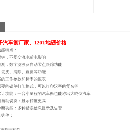
子汽车衡厂家、120T地磅价格
功能特点：
时钟，不受交流电断电影响
检测，数字滤波及自动零点跟踪功能
、去皮、清除、置皮等功能
器的工作参数和标率的报表
需要的磅单打印格式，可以打印汉字的货名等
累计功能：一台小量程的汽车衡也能称出大吨位汽车
值自动切换：显示精度更高
诊断功能：多种错误信息提示及告警
选购件：
称重称理软件