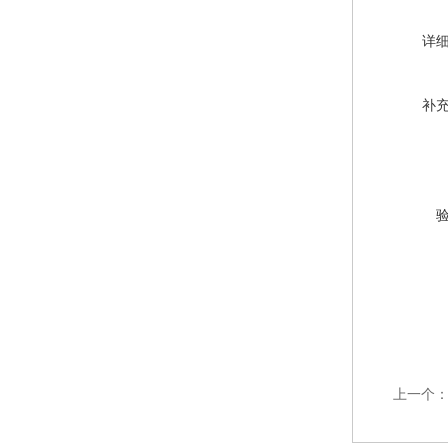
详
补
上一个