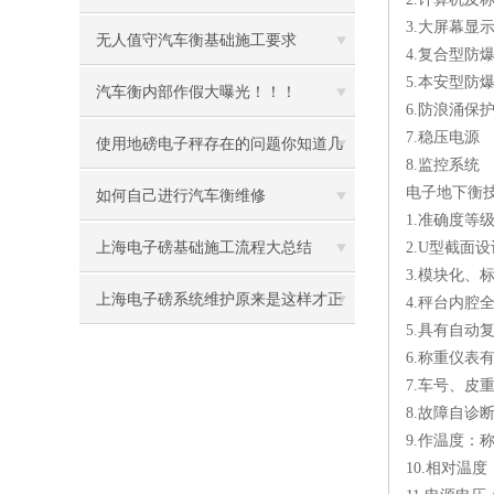
3.大屏幕显
无人值守汽车衡基础施工要求
4.复合型防
5.本安型防
汽车衡内部作假大曝光！！！
6.防浪涌保
7.稳压电源
使用地磅电子秤存在的问题你知道几
8.监控系统
电子地下衡
个
如何自己进行汽车衡维修
1.准确度等
上海电子磅基础施工流程大总结
2.U型截面
3.模块化、
上海电子磅系统维护原来是这样才正
4.秤台内腔
5.具有自动
确
6.称重仪
7.车号、皮
8.故障自诊
9.作温度：称
10.相对温度