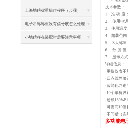
技术参数：
上海地磅称重操作程序（步骤）
1、准 确 度
2、 使用电源
电子吊称称重没有信号该怎么处理
3、使用温度、
4、超载范围：1
小地磅秤在装配时需要注意事项
5、 Z大称量：3
6、 分 度 值：
7、 显示方式
详细信息：
·更换仪表
·四点线性修
·智能化判
·10个单价
·超载130%
·可提商10
·不间断（
多功能电子