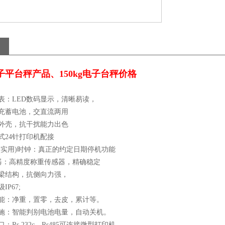
平台秤产品、150kg电子台秤价格
表：LED数码显示，清晰易读，
充蓄电池，交直流两用
外壳，抗干扰能力出色
式24针打印机配接
(实用)时钟：真正的约定日期停机功能
器：高精度称重传感器，精确稳定
梁结构，抗侧向力强，
P67;
能：净重，置零，去皮，累计等。
施：智能判别电池电量，自动关机。
Rs 232c，Rs485可连接微型打印机。