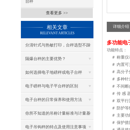
台秤
查看更多 >>
相关文章
详细介绍
RELEVANT ARTICLES
多功能电子
分清针式与热敏打印，台秤选型不踩
功能特点：
＃ 称重仪
坑
隔爆台秤的主要优势？
＃ 内置可
＃ 高分子
如何选择电子地磅秤或电子台秤
＃ 多种针
电子磅秤与电子平台秤的区别
＃ 不间断
＃ 传 感 
电子台秤的日常保养和使用方法
＃ 双平行
＃ 防护等级I
你所不知道的吊称计量标准与计量基
＃ 主要功
＃ 保护措
准的区别
电子吊钩秤的特点及使用注意事项
＃ 通讯接口：