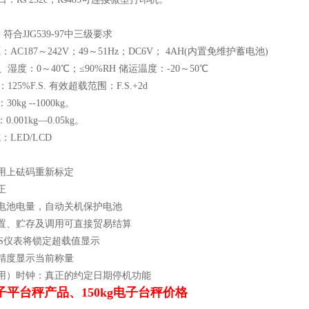
：符合JJG539-97中三级要求
：AC187～242V；49～51Hz；DC6V； 4AH(内置免维护蓄电池)
湿度：0～40℃；≤90%RH 储运温度：-20～50℃
25%F.S. 有效超载范围：F.S.+2d
0kg --1000kg。
0.001kg—0.05kg。
：LED/LCD
不用上砝码重新标定
正
别电池电量，自动关机保护电池
设置、贮存及调用可直接贸易结算
F.S仪表将锁定超载值显示
倍精度显示当前称量
实用）时钟：真正的约定日期停机功能
平台秤产品、150kg电子台秤价格