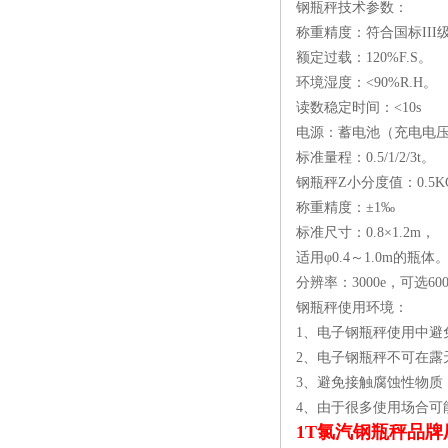
钢瓶秤技术参数：
器
称重精度：符合国标III
额定过载：120%F.S。
环境湿度：<90%R.H。
读数稳定时间：<10s
电源：蓄电池（充电电压为
标准量程：0.5/1/2/3t。
钢瓶秤Z小分度值：0.5K
称重精度：±1‰
标准尺寸：0.8×1.2m，
适用φ0.4～1.0m的瓶体
分辨率：3000e，可选6000
钢瓶秤使用环境：
1、电子钢瓶秤使用中避
2、电子钢瓶秤不可在露
3、避免接触腐蚀性物
4、由于很多使用场合
1T氯汽钢瓶秤品