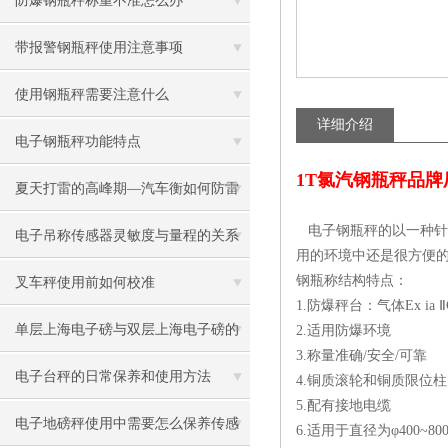
防爆钢瓶秤称重不准怎么办
带报警钢瓶秤使用注意事项
使用钢瓶秤需要注意什么
详细介绍
电子钢瓶秤功能特点
1T氯汽钢瓶秤品
夏天打雷的高峰期—汽车衡如何防雷
电子钢瓶秤的以一种针
击重点之重
电子吊称传感器灵敏度与量程的关系
用的环境中还是很方便
钢瓶称结构特点：
叉车秤使用前如何校准
1.防爆秤台：气体Ex ia ⅡC
单层上海电子磅与双层上海电子磅的
2.适用防爆环境
3.称量准确/安全/可靠
区别
电子台秤的日常保养和使用方法
4.铜质滚轮和铜质限位柱
5.配有接地电缆
电子地磅秤使用中需要怎么保养传感
6.适用于直径为φ400~8