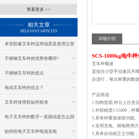
查看更多 >>
相关文章
RELEVANT ARTICLES
详细介绍
本安防爆叉车秤适用场景及使用注意
SCS-1000kg
事项
不锈钢叉车秤的优势有哪些?
叉车秤概述
是指在小型手动液压升
不锈钢叉车秤的优点
步进行，每次称重的数
电动叉车秤的优点？
产品简述:
叉车秤使用前如何校准
1.结构坚固,秤台上任意
2.外部精度1/15000，秤
电子叉车秤的数字一直跳动是怎么回
3.具有秤重值保留功能。
4.采用充电、插电两用
事
如何给电子叉车秤电池充电
5.具有自动校正之功能