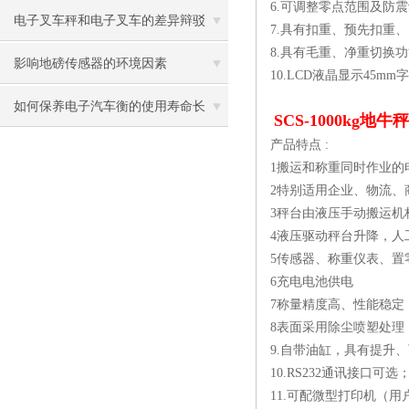
6.可调整零点范围及防
电子叉车秤和电子叉车的差异辩驳
7.具有扣重、预先扣重
8.具有毛重、净重切换
影响地磅传感器的环境因素
10.LCD液晶显示45
如何保养电子汽车衡的使用寿命长
SCS-1000kg
产品特点 :
1搬运和称重同时作业的
2特别适用企业、物流、
3秤台由液压手动搬运机
4液压驱动秤台升降，人
5传感器、称重仪表、置
6充电电池供电
7称量精度高、性能稳定
8表面采用除尘喷塑处理
9.自带油缸，具有提升
10.RS232通讯接口可选
11.可配微型打印机（用