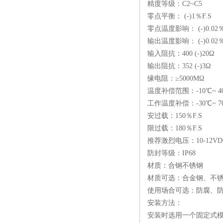
精度等级：C2~C5
子汽车衡业给力发话
零点平衡： (-)1％F.S
零点温度影响： (-)0.02％
输出温度影响： (-)0.02％
输入阻抗：400 (-)20Ω
输出阻抗：352 (-)3Ω
缘电阻：≥5000MΩ
温度补偿范围：-10℃~ 4
工作温度补偿：-30℃~ 7
安过载：150％F.S
限过载：180％F.S
推荐激烈电压：10-12V
防封等级：IP68
材质：合钢不锈钢
材质可选：合金钢、不
使用场合可选：防腐、
安装方法：
安装时选用一个固定式模