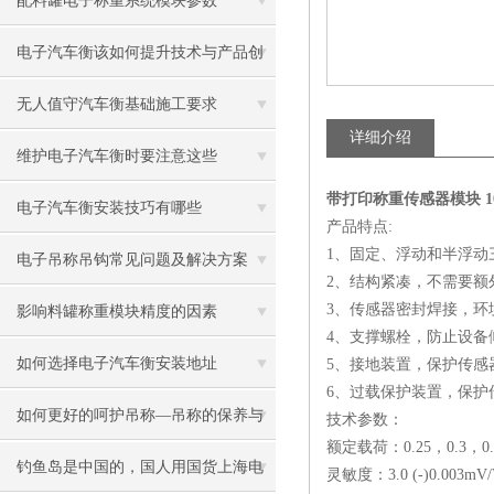
配料罐电子称重系统模块参数
电子汽车衡该如何提升技术与产品创
新？
无人值守汽车衡基础施工要求
详细介绍
维护电子汽车衡时要注意这些
带打印称重传感器模块 1
电子汽车衡安装技巧有哪些
产品特点:
1、固定、浮动和半浮动
电子吊称吊钩常见问题及解决方案
2、结构紧凑，不需要额
3、传感器密封焊接，环
影响料罐称重模块精度的因素
4、支撑螺栓，防止设备
如何选择电子汽车衡安装地址
5、接地装置，保护传感
6、过载保护装置，保护
如何更好的呵护吊称—吊称的保养与
技术参数：
额定载荷：0.25，0.3，0.
维护
钓鱼岛是中国的，国人用国货上海电
灵敏度：3.0 (-)0.003mV/V