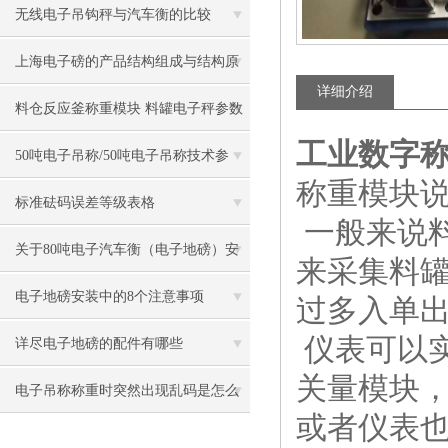
无线电子吊钩秤与汽车衡的比较
上海电子磅的产品结构组成与结构原
详细介绍
理
料仓反应釜称重模块 料罐电子秤参数
工业数字称
50吨电子吊称/50吨电子吊称技术参
称重模块
数/50吨吊称价格优势
标准砝码误差等级表格
一般来说
关于80吨电子汽车衡（电子地磅）安
来采集料
装基础的几大忠告
电子地磅安装中的8个注意事项
过多入单
仪表可以
详尽电子地磅的配件有哪些
关量模块
电子吊称称重时突然出现乱码是怎么
或者仪表也
回事