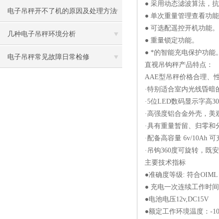
● 采用动态滤波算法，
电子吊秤开不了机的原因及处理方法
● 单次重量管理查看功
● 可选配遥控开机功能。
几种电子吊秤环境分析
● 重量锁定功能。
● *的智能充电保护功能
电子吊秤常见故障日常检修
直视吊钩秤产品特点：
AAE型吊秤价格合理、
·特别适合室内光线昏暗
·5位LED数码显示字高
·高强度铝合金外壳，美
·具有重量暂留、归零和
·配备高容量 6v/10A
·吊钩360度可旋转，既
主要技术指标
●准确度等级: 符合OIML 
● 充电一次连续工作时间:
●电池电压12v,DC15V
●额定工作环境温度：-10