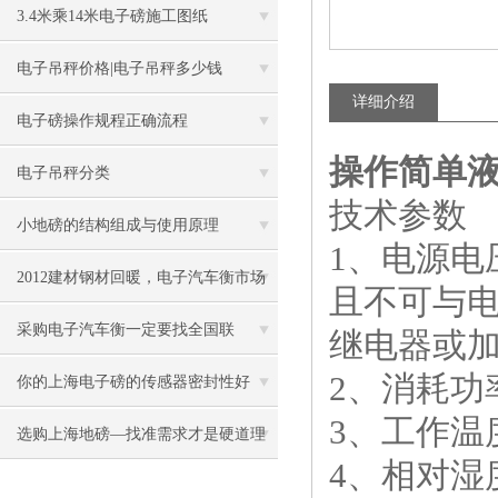
3.4米乘14米电子磅施工图纸
电子吊秤价格|电子吊秤多少钱
详细介绍
电子磅操作规程正确流程
操作简单液
电子吊秤分类
技术参数
小地磅的结构组成与使用原理
1、电源电压
2012建材钢材回暖，电子汽车衡市场
且不可与
看好
采购电子汽车衡一定要找全国联
继电器或
2、消耗功率
保！！！
你的上海电子磅的传感器密封性好
3、工作温度
吗？
选购上海地磅—找准需求才是硬道理
4、相对湿度：