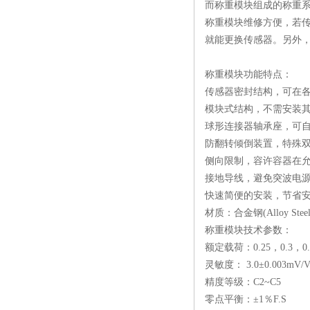
而称重模块组成的称重系
机遇
称重模块维修方便，若传
就能更换传感器。另外，
称重模块功能特点：
传感器密封结构，可在
模块式结构，不需安装
球形连接器轴承座，可
防翻转倾倒装置，特殊
侧向限制，容许容器在
接地导线，避免突波电
快速简便的安装，节省
材质：合金钢(Alloy Steel)
称重模块技术参数：
额定载荷：0.25，0.3，0.5
灵敏度： 3.0±0.003mV/V（
精度等级：C2~C5
零点平衡：±1％F.S