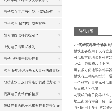
配料罐电子称重系统模块参数
电子磅在工厂当中使用情况如何
电子汽车衡结构组成有哪些
详细介绍
如何做好磅秤的检定？
20t高精度称重传感器 
上海电子磅调试准则
模块主要应用于仅有垂
可以很方便地跟各种容
电子地磅用于哪些行业
防爆---静载模块主要
可以很方便地跟各种容
汽车衡/电子汽车衡Z大量程的设置应
模块有三种结构型式，
用
地磅进水以及日常维护的处理方法
一个称重计量单元可以由
称重模块的优势：
提高电子皮带秤的精度
与现成的电子衡器相比
地上衡因有秤台，要一定
低碳产业给电子汽车衡行业带来发展
特别适用于多个 容器并