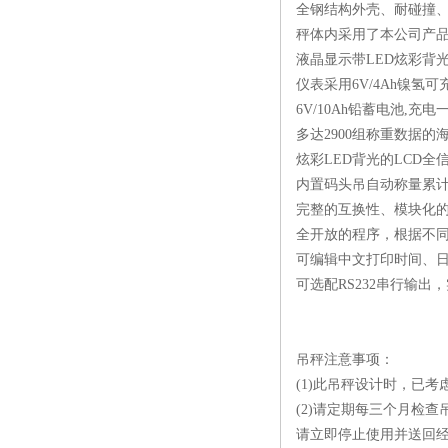
全钢结构外壳、耐碰撞
秤体内采用了本公司产品
液晶显示带LED炫彩背
仪表采用6V/4Ah镍氢
6V/10Ah铅蓄电池,充电
多达2900组称重数据
炫彩LED背光的LCD全
内置码头吊自动称量累
完整的互换性、模块化
全开放的程序，根据不同
可编辑中文打印时间、
可选配RS232串行输出
吊秤注意事项：
(1)此吊秤设计时，已
(2)请定期每三个月检
请立即停止使用并送回