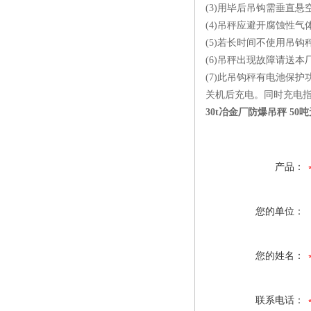
(3)用毕后吊钩需垂直
(4)吊秤应避开腐蚀性气
(5)若长时间不使用吊
(6)吊秤出现故障请送
(7)此吊钩秤有电池保
关机后充电。同时充电
30t冶金厂防爆吊秤 5
产品：
您的单位：
您的姓名：
联系电话：