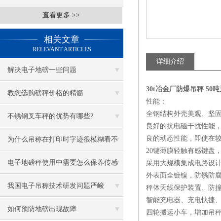
查看更多 >>
相关文章
RELEVANT ARTICLES
详细介绍
解决电子地磅一些问题
30t冶金厂防爆吊秤 5
教您选购磅秤价格的精髓
性能：
全钢结构外壳美观、坚
不锈钢叉车秤的优势有哪些?
良好的抗电磁干扰性能
良的动态性能，即使在
为什么吊称在打印时字迹很模糊看不
20键薄膜轻触有感键盘
清？是什么原因？
电子地磅秤使用中需要怎么保养传感
采用大规模集成电路设计
外表面全镀镍，防锈防
器
我国电子吊称技术研发问题严峻
秤体天线保护装置、防
智能充电器、充电快捷
如何预防地磅出现故障
四轮搬运小车，增加吊