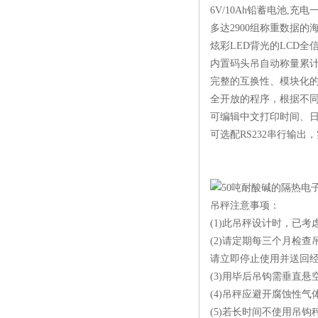
6V/10Ah铅蓄电池,充电
多达2900组称重数据
炫彩LED背光的LCD全
内置码头吊自动称量累
完整的互换性、模块化
全开放的程序，根据不同
可编辑中文打印时间、
可选配RS232串行输出
吊秤注意事项：
(1)此吊秤设计时，已
(2)请定期每三个月检
请立即停止使用并送回
(3)用毕后吊钩需垂直
(4)吊秤应避开腐蚀性气
(5)若长时间不使用吊