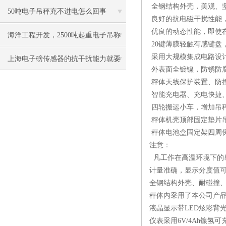
全钢结构外壳，美观、
50吨电子吊秤充不进电怎么回事
良好的抗电磁干扰性能
优良的动态性能，即使
海洋工程开发，2500吨起重电子吊称
20键薄膜轻触有感键盘
采用大规模集成电路设
建成
上海电子磅传感器的抗干扰能力就要
外表面全镀镍，防锈防
这样改进！！！
秤体天线保护装置、防
智能充电器、充电快捷
四轮搬运小车，增加吊
秤体机壳顶部固定垫片
秤体电池盒固定架四周
注意：
凡工作在高温环境下的吊
计量准确，显示分度值
全钢结构外壳、耐碰撞
秤体内采用了本公司产品
液晶显示带LED炫彩背
仪表采用6V/4Ah镍氢