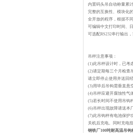
内置码头吊自动称量累
完整的互换性、模块化
全开放的程序，根据不同
可编辑中文打印时间、
可选配RS232串行输出
吊秤注意事项：
(1)此吊秤设计时，已
(2)请定期每三个月检
请立即停止使用并送回
(3)用毕后吊钩需垂直
(4)吊秤应避开腐蚀性气
(5)若长时间不使用吊
(6)吊秤出现故障请送
(7)此吊钩秤有电池保
关机后充电。同时充电
钢铁厂100吨耐高温吊钩