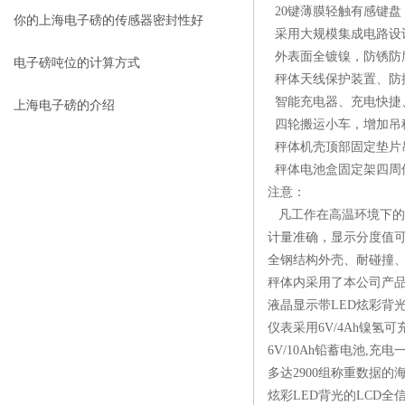
20键薄膜轻触有感键盘
清？是什么原因？
你的上海电子磅的传感器密封性好
采用大规模集成电路设
外表面全镀镍，防锈防
吗？
电子磅吨位的计算方式
秤体天线保护装置、防
智能充电器、充电快捷
上海电子磅的介绍
四轮搬运小车，增加吊
秤体机壳顶部固定垫片
秤体电池盒固定架四周
注意：
凡工作在高温环境下的吊
计量准确，显示分度值
全钢结构外壳、耐碰撞
秤体内采用了本公司产品
液晶显示带LED炫彩背
仪表采用6V/4Ah镍氢
6V/10Ah铅蓄电池,充电
多达2900组称重数据
炫彩LED背光的LCD全