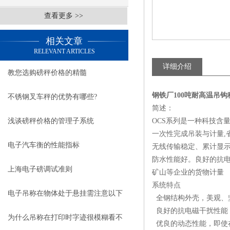
查看更多 >>
相关文章
RELEVANT ARTICLES
详细介绍
教您选购磅秤价格的精髓
钢铁厂100吨耐高温吊钩
不锈钢叉车秤的优势有哪些?
简述：
浅谈磅秤价格的管理子系统
OCS系列是一种科技含
一次性完成吊装与计量,
电子汽车衡的性能指标
无线传输稳定、累计显示
防水性能好。良好的抗电
上海电子磅调试准则
矿山等企业的货物计量
系统特点
电子吊称在物体处于悬挂需注意以下
全钢结构外壳，美观、
良好的抗电磁干扰性能
几点
为什么吊称在打印时字迹很模糊看不
优良的动态性能，即使