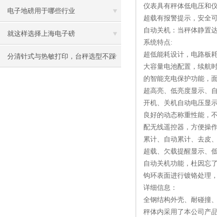
仪表具有秤体低电压和
电子地磅用于哪些行业
超载有报警提示，安全
自动关机：当秤体静置达
就这样选择上海电子磅
系统特点:
超低能耗设计，电路板
分清针式与热敏打印，台秤选型不踩
大容量电池配置，续航
坑
的智能充电保护功能，
超高亮、低亮度显示、
开机、关机自动电压显
良好的动态称重性能，
配无线遥控器，方便操
累计、自动累计、去皮
超载、欠载提醒显示、低
自动关机功能，杜因忘
钩环表面进行镀铬处理
详细信息：
全钢结构外壳、耐碰撞
秤体内采用了本公司产品