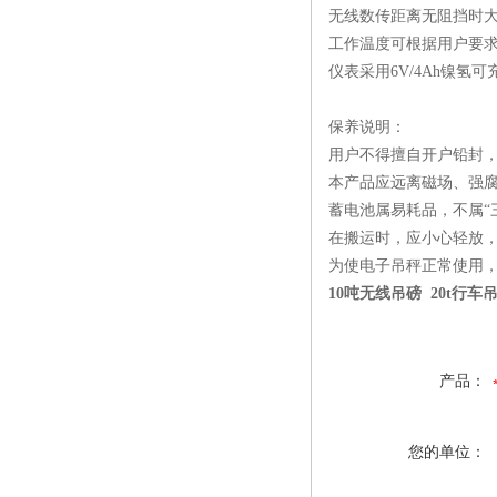
无线数传距离无阻挡时大
工作温度可根据用户要求定
仪表采用6V/4Ah镍氢
保养说明：
用户不得擅自开户铅封
本产品应远离磁场、强
蓄电池属易耗品，不属“
在搬运时，应小心轻放
为使电子吊秤正常使用
10吨无线吊磅 20t行车
产品：
您的单位：