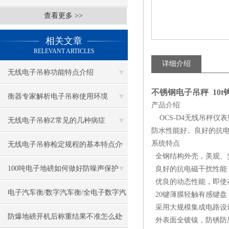
查看更多 >>
相关文章
RELEVANT ARTICLES
详细介绍
无线电子吊称功能特点介绍
不锈钢电子吊秤 10t
衡器专家解析电子吊称使用环境
产品介绍
OCS-D4无线吊秤仪
无线电子吊称Z常见的几种病症
防水性能好。良好的抗
系统特点
无线电子吊称检定规程的基本特点介
全钢结构外壳，美观、
绍
100吨电子地磅如何做好防噪声保护
良好的抗电磁干扰性能
优良的动态性能，即使
电子汽车衡/数字汽车衡/全电子数字汽
20键薄膜轻触有感键盘
采用大规模集成电路设
车衡
防爆地磅开机后称重结果不准怎么处
外表面全镀镍，防锈防