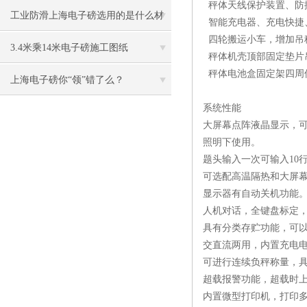
秤体天线保护装置、防
理
工业防滑上海电子磅选用的是什么材
智能充电器、充电快捷
四轮搬运小车，增加吊
质的秤体
3.4米乘14米电子磅施工图纸
秤体机壳顶部固定垫片
秤体电池盒固定架四周
上海电子磅你“领”错了么？
系统性能
大屏幕点阵液晶显示，
照明下使用。
题头输入一次可输入10
可选配高温隔热和大屏
显示器有自动关机功能
人机对话，全键盘标定
具有分类存贮功能，可以存
交直流两用，内置充电
可进行连续负秤称量，
超载报警功能，超载时上
内置微型打印机，打印