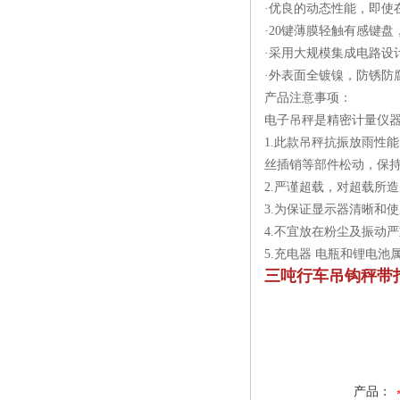
·优良的动态性能，即使
·20键薄膜轻触有感键
·采用大规模集成电路设
·外表面全镀镍，防锈防
产品注意事项：
电子吊秤是精密计量仪
1.此款吊秤抗振放雨性
丝插销等部件松动，保
2.严谨超载，对超载所
3.为保证显示器清晰和
4.不宜放在粉尘及振动
5.充电器 电瓶和锂电
三吨行车吊钩秤带
产品：