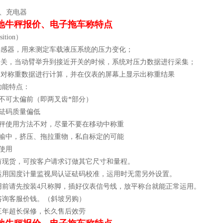
池、充电器
地牛秤报价、电子拖车称特点
ition）
力传感器，用来测定车载液压系统的压力变化；
近开关，当动臂举升到接近开关的时候，系统对压力数据进行采集；
表，对称重数据进行计算，并在仪表的屏幕上显示出称重结果
功能特点：
物不可太偏前（即两叉齿*部分）
定砝码质量偏低
子秤使用方法不对，尽量不要在移动中称重
运输中，挤压、拖拉重物，私自标定的可能
蛮使用
有现货，可按客户请求订做其它尺寸和量程。
运用国度计量监视局认证砝码校准，运用时无需另外设置。
用前请先按装4只称脚，插好仪表信号线，放平称台就能正常运用。
咨询客服价钱。（斜坡另购）
三年超长保修，长久售后效劳