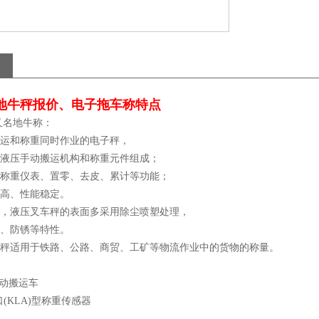
地牛秤报价、电子拖车称特点
又名地牛称：
和称重同时作业的电子秤，
压手动搬运机构和称重元件组成；
重仪表、置零、去皮、累计等功能；
高、性能稳定。
液压叉车秤的表面多采用除尘喷塑处理，
、防锈等特性。
适用于铁路、公路、商贸、工矿等物流作业中的货物的称量。
：
手动搬运车
口(KLA)型称重传感器