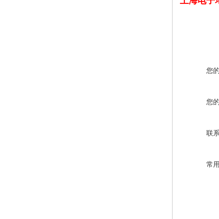
上海电子
您
您
联
常