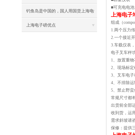
■可充电电
钓鱼岛是中国的，国人用国货上海电
上海电子
组成（compos
子汽车衡业给力发话
上海电子磅优点
1.两个压
2.一个接
3.车载仪
电子叉车秤
1、放置重
2、现场标
3、叉车电
4、不排除
5、禁止野
常规尺寸都
出货前全部
收到货，运
需求斜坡请
保修：提供