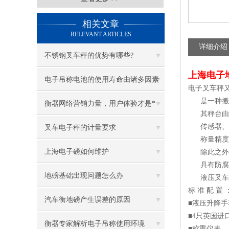
相关文章
RELEVANT ARTICLES
详细介绍
不锈钢叉车秤的优势有哪些?
上海电子
电子吊称电池的使用寿命由诸多因素
电子叉车秤
是一种搬运
决定
衡器网络营销力量，用户体验才是*
其秤台由液
传感器、称
叉车电子秤的计量要求
称量精度
上海电子磅如何维护
除此之外，
具有防腐
地磅基础出现问题怎么办
液压叉车秤
标 准 配 置 
汽车衡地磅产生误差的原因
■液压升降
■4只英国进
衡器专家解析电子吊称使用环境
■称重仪表