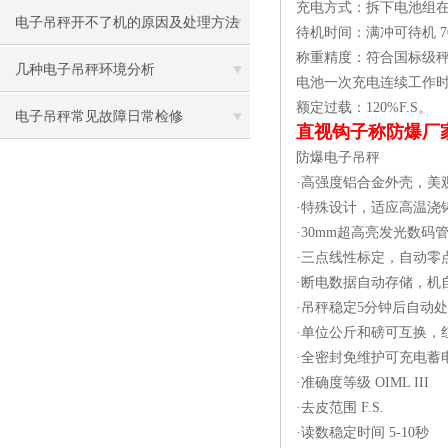
充电方式：拆下电池组
电子吊秤开不了机的原因及处理方法
待机时间：满冲可待机 
称重精度：符合国标级
几种电子吊秤环境分析
电池一次充电连续工作时间：
额定过载：120%F.S。
电子吊秤常见故障日常检修
直视钩子称防爆厂
防爆电子吊秤
·高强度铝合金外壳，美
·特殊设计，适应高温浇铸行
·30mm超高亮发光数码
·三点线性标定，自动零
·断电数据自动存储，机
·吊秤稳定5分钟后自动
·单位公斤和磅可互换，红
·全密封免维护可充电蓄电池
·准确度等级 OIML III
·去皮范围 F.S.
·读数稳定时间 5-10秒