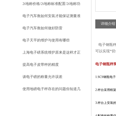
2t地称价格/2t地称标准配置/2t地称功
能特点
电子汽车衡如何安装才能保证测量准
详细介绍
确
电子汽车衡如何做好防雷
电子天平的维护与使用有哪些
电子钢瓶秤
可以实现*
上海电子磅系统维护原来是这样才正
确
电子钢瓶秤
提高电子皮带秤的精度
谈电子磅的称量允许误差
1.SCS钢瓶
使用地磅电子秤存在的问题你知道几
2.秤台采用框
个
3.秤台上安装
4.配接的称重