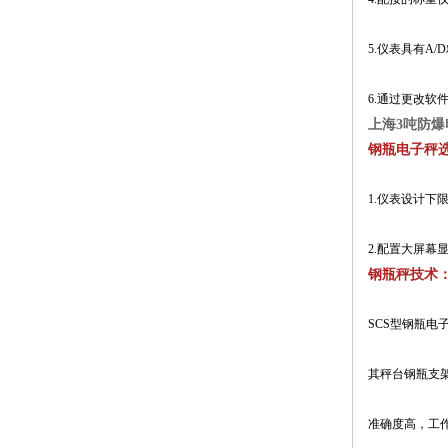
5.仪表具有A
6.通过更改软
上海3吨防爆
钢瓶电子秤
1.仪表设计
2.配置大屏
钢瓶秤技术
SCS型钢瓶
其秤台钢瓶支
准确度高，工