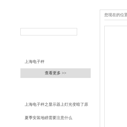
您现在的位
产品搜索
PRODUCT SEARCH
产品分类
PRODUCT CLASSIFICATION
上海电子秤
查看更多 >>
相关文章
RELEVANT ARTICLES
上海电子秤之显示器上灯光变暗了原
因
夏季安装地磅需要注意什么