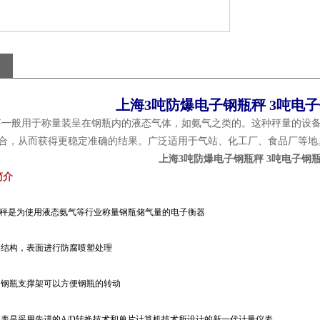
上海3吨防爆电子钢瓶秤 3吨电
一般用于称量装呈在钢瓶内的液态气体，如氨气之类的。这种秤量的设备
切合，从而获得更稳定准确的结果。广泛适用于气站、化工厂、食品厂等地
上海3吨防爆电子钢瓶秤 3吨电子钢
简介
电子秤是为使用液态氨气等行业称量钢瓶储气量的电子衡器
架结构，表面进行防腐喷塑处理
的钢瓶支撑架可以方便钢瓶的转动
仪表是采用先进的A/D转换技术和单片计算机技术所设计的新一代计量仪表