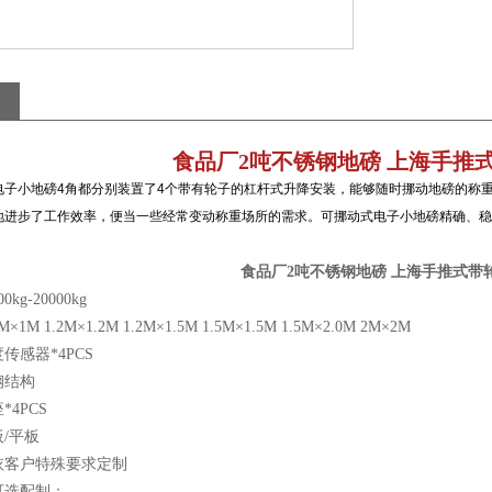
食品厂2吨不锈钢地磅 上海手推
小地磅4角都分别装置了4个带有轮子的杠杆式升降安装，能够随时挪动地磅的称重
地进步了工作效率，便当一些经常变动称重场所的需求。可挪动式电子小地磅精确、稳
食品厂2吨不锈钢地磅 上海手推式带
g-20000kg
M 1.2M×1.2M 1.2M×1.5M 1.5M×1.5M 1.5M×2.0M 2M×2M
传感器*4PCS
钢结构
4PCS
/平板
依客户特殊要求定制
可选配制：