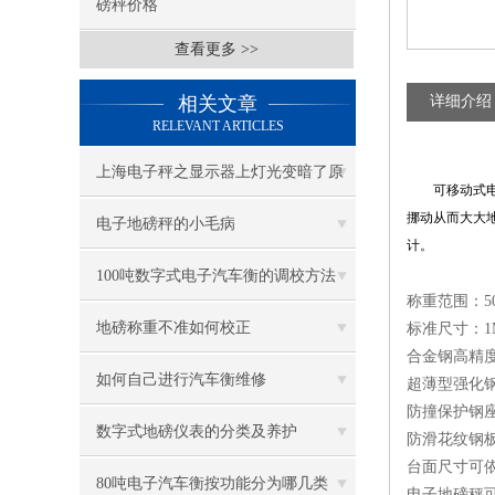
磅秤价格
查看更多 >>
相关文章
详细介绍
RELEVANT ARTICLES
上海电子秤之显示器上灯光变暗了原
可移动式电子
挪动从而大大
因
电子地磅秤的小毛病
计。
100吨数字式电子汽车衡的调校方法
称重范围：500k
地磅称重不准如何校正
标准尺寸：1M×1
合金钢高精度
如何自己进行汽车衡维修
超薄型强化
防撞保护钢座*
数字式地磅仪表的分类及养护
防滑花纹钢板
台面尺寸可
80吨电子汽车衡按功能分为哪几类
电子地磅秤