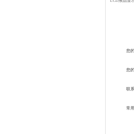
LCD液晶显
您
您
联
常