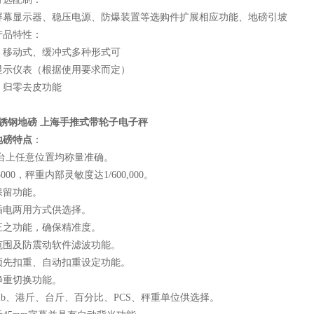
屏幕显示器、稳压电源、防爆装置等选购件扩展相应功能、地磅引坡
产品特性：
、移动式、缓冲式多种形式可
显示仪表（根据使用要求而定）
，归零去皮功能
锈钢地磅 上海手推式带轮子电子秤
地磅特点
：
秤台上任意位置均称量准确。
000，秤重内部灵敏度达1/600,000。
保留功能。
插电两用方式供选择。
正之功能，确保精准度。
范围及防震动软件滤波功能。
预先扣重、自动扣重设定功能。
净重切换功能。
、lb、港斤、台斤、百分比、PCS、秤重单位供选择。