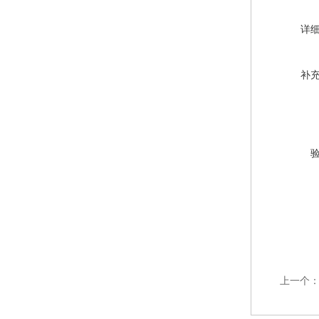
详
补
上一个