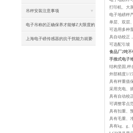
打印机、大
吊秤安装注意事项
电子地磅秤
单层、双层
电子吊称的正确保养才能够Z大限度的
可选用多种
具自动校正
延长其寿命
上海电子磅传感器的抗干扰能力就要
可选配引坡
食品厂2吨不
这样改进！！！
手推式电子
结构坚固,
外部精度1/15
具有秤重值
采用充电、
具有自动校
可调整零点
具有扣重、
具有毛重、
具有kg、g