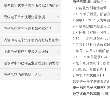
电子汽车衡
功能特点：
浅谈数字式电子汽车衡传感器的优势
? 智能化判别电池电量
? 10个单价设置、贮
无线电子吊秤使用注意事项
? 超载130%F.S仪表
? 可提商10倍精度显示
电子吊钩秤的误差要如何减少？
? 不间断（实用）时钟
? 30mm红色LED显示
浅谈80吨电子汽车衡的有基坑基础和
? 可接1-16只桥式传感
? 车号、皮重500辆贮
无坑的区别
上海电子磅秤台安装方法详解
? 1000个称重记录贮
? 按车号分类统计；按
漫谈对中小磅秤企业管理创新的思考
? 日报表、月报表统计
电子吊秤的正确使用方法
? 中文填充式快速打印
如需进一步了解相关方
惠州80吨电子汽车衡*
数字式电子汽车衡150