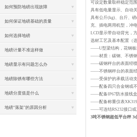
可设定数量取样稳定范围
如何预防地磅出现故障
具有低电量显示、自动关
具有公斤(kg)、台斤、磅
如何保证地磅基础的质量
充、插电两用机型，冲电
LCD显示带自动背光，
如何选择地磅
选材工艺及基本配置（
——U型梁结构，花钢板
地磅计量不准这样做
——材质：碳钢、不锈
——碳钢秤台的表面经
地磅显示有问题怎么办
——不锈钢秤台的表面
地磅除锈有哪些方法
——受保护的承载活动支
——配备四只合金钢或
地磅分度值是什么
——配备IP67防水接线
——配备称重仪表XK3190
地磅“落架”的原因分析
——可连结RS232接口
3吨不锈钢超低平台秤 3