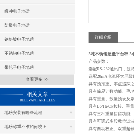
缓冲电子地磅
防爆电子地磅
详细介绍
钢斜坡电子地磅
不锈钢电子地磅
3吨不锈钢超低平台秤 3
产品参数：
带轮子电子地磅
选配RS-232通讯口，
选配20mA电流环大屏幕
查看更多 >>
具有预扣重、零点追踪之
具有简易计数功能、毛/
相关文章
具有重量、数量预设及累
RELEVANT ARTICLES
具有Lo/Hi/Ok检校、
地磅安装有哪些流程
具有三种重量暂留功能;
具有可调式多段数位滤波
地磅称重不准如何校正
具有自动校正、双重超载