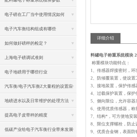
配料罐电子称重系统模块参数
电子磅在工厂当中使用情况如何
电子汽车衡结构组成有哪些
详细介绍
如何做好磅秤的检定？
料罐电子称重系统模块 
上海电子磅调试准则
称重模块功能特点：
1、传感器焊接密封，环
电子地磅用于哪些行业
2、防倾覆装置，使设置
3、接地装置，保护传感
汽车衡/电子汽车衡Z大量程的设置应
4、过载保护装置，保护
用
地磅进水以及日常维护的处理方法
5、侧向限位，允许容器
6、使用优质传感器，称
提高电子皮带秤的精度
7、结构*，可方便地安
8、限位支撑螺栓，防止
低碳产业给电子汽车衡行业带来发展
9、优质合金钢，表面防