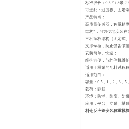
标准线长：0.5t/1t-3米;2t/3
可选配：过度板、固定
产品特点：
高质量传感器，称量精
结构*，可方便地安装在
三种顶板结构（固定式
支撑螺栓，防止设备倾
安装简单、快速；
维护方便，节约停机维
适用于槽罐的配料过程
适用范围：
容量：0.5，1，2，3，5，
载荷：静载
环境：防潮、防腐、防
应用：平台、立罐、槽
料仓反应釜安装称重模块