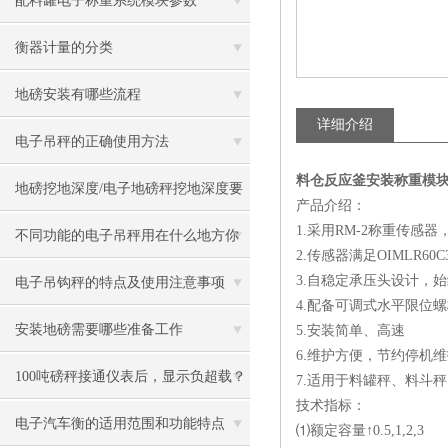
配料罐电子称重系统模块参数
衡器计量的分类
地磅安装有哪些流程
详细介绍
电子吊秤的正确使用方法
料仓反应釜安装称重模块
地磅挖地深度/电子地磅秤挖地深度要
产品介绍：
1.采用RM-2称重传感
求
不同功能的电子吊秤用在什么地方你
2.传感器满足OIMLR60C3
知道吗？
3.自稳定承压头设计，
电子吊钩秤的特点及使用注意事项
4.配备可调式水平限位
安装地磅需要哪些准备工作
5.安装简单、高速
6.维护方便，节约停机
100吨磅秤接通仪表后，显示负超载？
7.适用于料罐秤、料斗
技术指标：
电子汽车衡的适用范围和功能特点
⑴额定容量↑0.5,1,2,3