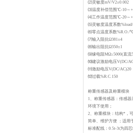
⑵灵敏度mV/V2±0.002
⑶温度补偿范围℃-10～+
⑷工作温度范围℃-20～+
⑸灵敏度温度系数%load/℃
⑹零点温度系数%R.O./℃≤
⑺输入阻抗Ω381±4
⑻输出阻抗Ω350±1
⑼缘电阻MΩ≥5000(直流5
⑽建议激励电压V(DC/AC
⑾激励电压V(DC/AC)20
⑿过载%R.C.150
称重传感器及称重模块
1、称重传感器：传感器
环境下使用；
2、称重模块：结构*，
简单、维护方便 ；适用
标准配线：0.5t-3t为四芯线