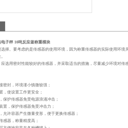
电子秤 10吨反应釜称重模块
境选择。要考虑的是传感器的使用环境，因为称重传感器的实际使用环境
性。
，应选用密封性能较好的传感器，并采取适当的措施，尽量减少环境对传
焊接密封，环境谨小慎微较强；
装置，使设置工作更安全；
置，保护传感器免受电源浪涌冲击；
护装置，保护传感器免受冲击力；
位，允许容器产生微量变形，便于更换传感器；
质传感器，称量精度高；
，可方便地安装在各种槽罐上；