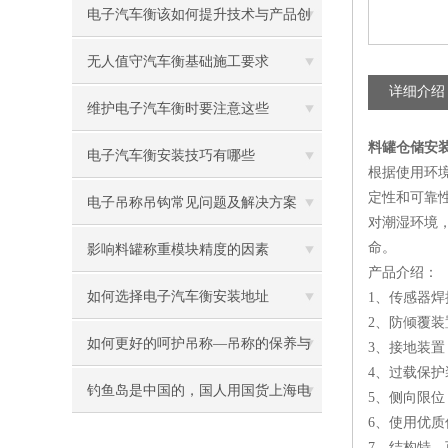
电子汽车衡该如何提升技术与产品创
新？
无人值守汽车衡基础施工要求
详细介绍
维护电子汽车衡时要注意这些
料罐仓储安装
电子汽车衡安装技巧有哪些
根据使用环
定性和可靠
电子吊称吊钩常见问题及解决方案
对潮湿环境
命。
影响料罐称重模块精度的因素
产品介绍：
如何选择电子汽车衡安装地址
1、传感器
2、防倾覆
如何更好的呵护吊称—吊称的保养与
3、接地装
4、过载保
维护
钓鱼岛是中国的，国人用国货上海电
5、侧向限
6、使用优
子汽车衡业给力发话
7、结构特