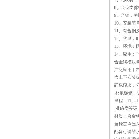
8、限位支
9、合钢，
10、安装简
11、有合
12、容量：0
13、环境：
14、应用
合金钢模块
广泛应用于
含上下安装
静载模块，
材质碳钢，
量程：1T, 2T, 
准确度等级：O
材质：合金
自稳定承压
配备可调节