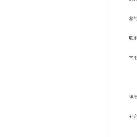
您
联
常
详
补