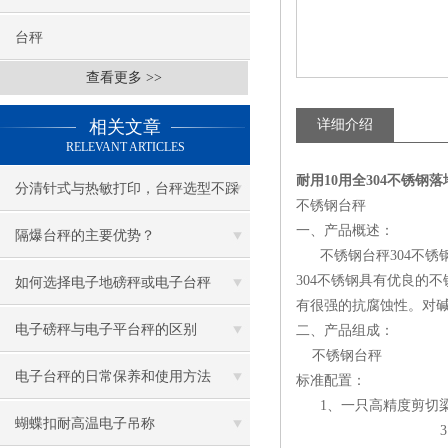
台秤
查看更多 >>
相关文章
详细介绍
RELEVANT ARTICLES
耐用10用全304不锈钢落
分清针式与热敏打印，台秤选型不踩
不锈钢台秤
一、产品概述：
坑
隔爆台秤的主要优势？
不锈钢台秤304不锈钢
304不锈钢具有优良的
如何选择电子地磅秤或电子台秤
有很强的抗腐蚀性。对
电子磅秤与电子平台秤的区别
二、产品组成：
不锈钢台秤
电子台秤的日常保养和使用方法
标准配置：
1、一只高精度剪
蝴蝶扣耐高温电子吊称