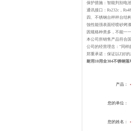
保护措施：智能判别电
通讯接口：Rs232c，R
四、不锈钢台秤秤台结构
蚀性能强表面经喷砂烤
因规格种类多，不能一
本公司所销售产品符合
公司的经营理念：“同样
郑重承诺：保证以
Z
好的
耐用10用全304不锈钢落
产品：
您的单位：
您的姓名：