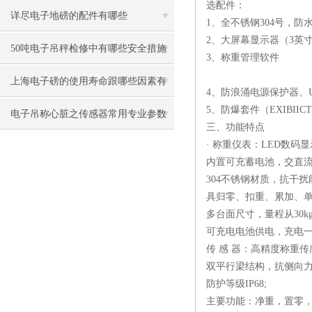
选配件：
详尽电子地磅的配件有哪些
1、全不锈钢3
2、
大屏幕显示器（
50吨电子吊秤检修中有哪些安全措施
3、称重管理软件
上海电子磅的使用寿命跟哪些因素有
4、防浪涌电源保护
5、防爆套件（EXI
B
IIC
关
电子吊称心脏之传感器常用专业参数
三、功能特点
· 称重仪表：LE
术语
内置可充蓄电池
304不锈钢材质，抗
具归零、扣重、累加
多台面尺寸，量程从30k
可充电电池供电，充电一
传 感 器：高精
双平行梁结构，
防护等级IP68;
主要功能：净重，置零