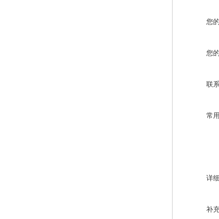
您
您
联
常
详
补