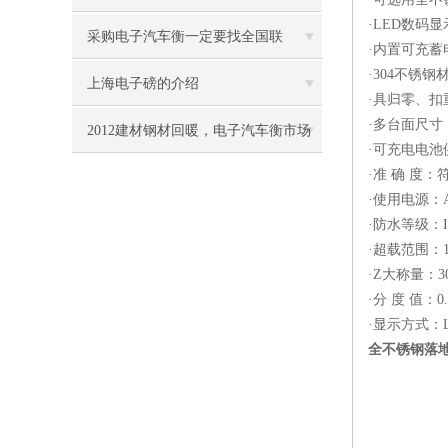
·LED数码
采购电子汽车衡一定要找全国联
·内置可充
·304不锈
保！！！
上海电子磅的介绍
·具归零、
·多台面尺寸，
2012建材钢材回暖，电子汽车衡市场
·可充电电池
·准 确 度：符
看好
·使用电源：A
·防水等级：I
·超载范围：12
·Z大称量：30k
·分 度 值：0.
·显示方式：L
全不锈钢落