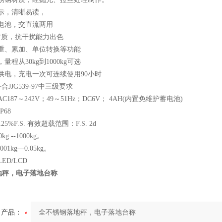
显示，清晰易读，
蓄电池，交直流两用
钢材质，抗干扰能力出色
扣重、累加、单位转换等功能
量程从30kg到1000kg可选
供电，充电一次可连续使用90小时
合JJG539-97中三级要求
C187～242V；49～51Hz；DC6V； 4AH(内置免维护蓄电池)
P68
5%F.S. 有效超载范围：F.S. 2d
g --1000kg。
001kg—0.05kg。
ED/LCD
地秤，电子落地台称
产品：