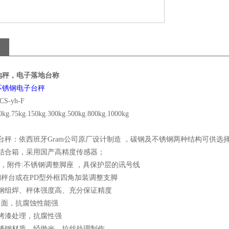
地秤，电子落地台称
不锈钢电子台秤
-yh-F
75kg.150kg.300kg.500kg.800kg.1000kg
台秤：依西班牙Gram公司原厂设计制造 ，碳钢及不锈钢两种结构可供选
重结合箱，采用国产高精度传感器；
000 ，附件:不锈钢调整脚座 ，具保护层的讯号线
锈钢秤台或在PD型外框四角加装调整支脚
型钢组焊、秤体强度高、充分保证精度
钢台面，抗腐蚀性能强
砂烤漆处理，抗腐性强
不锈钢材质，经抛光、拉丝处理制作。