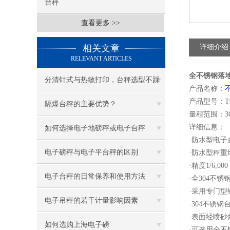
台秤
查看更多 >>
相关文章
详细介绍
RELEVANT ARTICLES
全不锈钢落
分清针式与热敏打印，台秤选型不踩
产品名称：
产品型号：TCS
坑
隔爆台秤的主要优势？
量程范围：30kg.
详细信息：
如何选择电子地磅秤或电子台秤
·防水型电子
电子磅秤与电子平台秤的区别
·防水型秤
·精度1/6,
电子台秤的日常保养和使用方法
·全304不
·采用专门
电子吊秤的若干计量影响因素
·304不锈
·表面经喷
如何选购上海电子磅
·可选用全