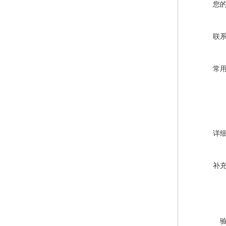
您
联
常
详
补