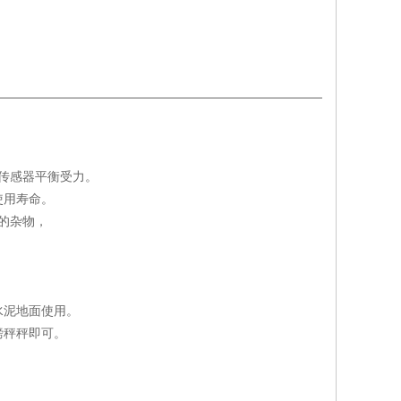
传感器平衡受力。
使用寿命。
的杂物，
水泥地面使用。
磅秤秤即可。