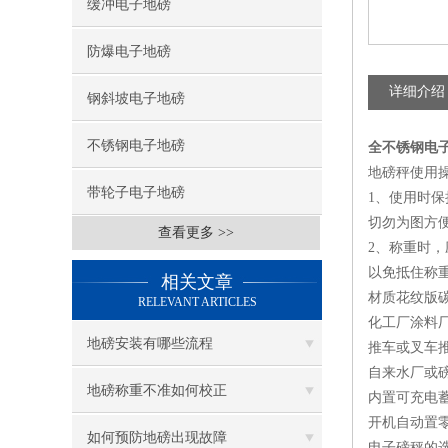
缓冲电子地磅
防爆电子地磅
详细介绍
钢斜坡电子地磅
不锈钢电子地磅
全不锈钢电子
地磅秤使用
带轮子电子地磅
1、使用时
切勿为图方
查看更多 >>
2、称重时
以免抵住称
相关文章
材质花纹版碳钢
RELEVANT ARTICLES
化工厂涂料
地磅安装有哪些流程
推车或叉车
自来水厂或
地磅称重不准如何校正
内置可充电
开机自动置零
如何预防地磅出现故障
电子磅秤的