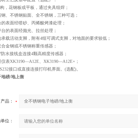
结构，花钢板或平板，通过夹具组焊；
碳钢、不锈钢贴面、全不锈钢，三种可选；
台的表面经喷砂、丙烯酸烤漆处理；
秤台的表面经抛光、拉丝处理；
的承载活动支脚，附有4组可调式支脚，对地面的要求较低；
只合金钢或不锈钢称重传感器；
67防水接线盒连接4颗高精度传感器；
表XK3190—A12E、XK3190—A12E+；
S232接口或直接连接打印机界面。(选配)。
地磅/地上衡
产品：
的单位：