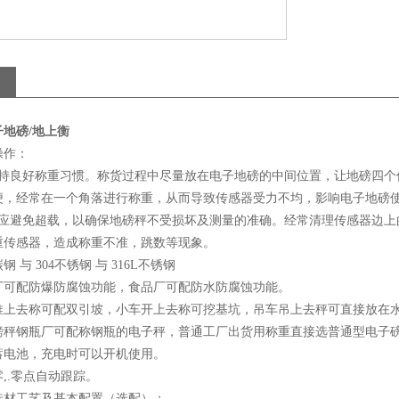
地磅/地上衡
操作：
保持良好称重习惯。称货过程中尽量放在电子地磅的中间位置，让地磅四个
便，经常在一个角落进行称重，从而导致传感器受力不均，影响电子地磅
，应避免超载，以确保地磅秤不受损坏及测量的准确。经常清理传感器边上
重传感器，造成称重不准，跳数等现象。
 与 304不锈钢 与 316L不锈钢
厂可配防爆防腐蚀功能，食品厂可配防水防腐蚀功能。
推上去称可配双引坡，小车开上去称可挖基坑，吊车吊上去秤可直接放在
磅秤钢瓶厂可配称钢瓶的电子秤，普通工厂出货用称重直接选普通型电子
蓄电池，充电时可以开机使用。
,.零点自动跟踪。
选材工艺及基本配置（选配）：