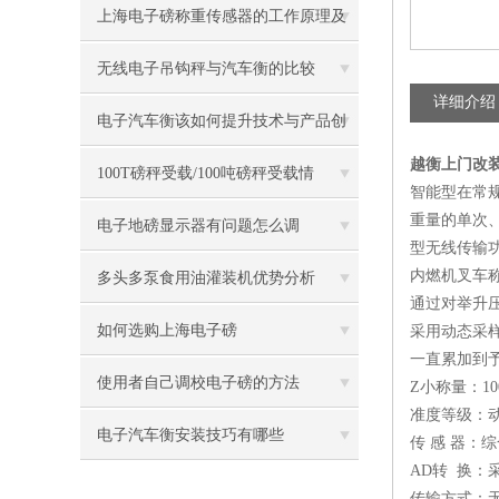
因素
上海电子磅称重传感器的工作原理及
参数
无线电子吊钩秤与汽车衡的比较
详细介绍
电子汽车衡该如何提升技术与产品创
越衡上门改
新？
100T磅秤受载/100吨磅秤受载情
智能型在常
重量的单次
况/100T磅秤受载情况说明
电子地磅显示器有问题怎么调
型无线传输
内燃机叉车称
多头多泵食用油灌装机优势分析
通过对举升
如何选购上海电子磅
采用动态采
一直累加到予
使用者自己调校电子磅的方法
Z小称量：100
准度等级：动
电子汽车衡安装技巧有哪些
传 感 器：综合
AD转 换：采用
传输方式：无线