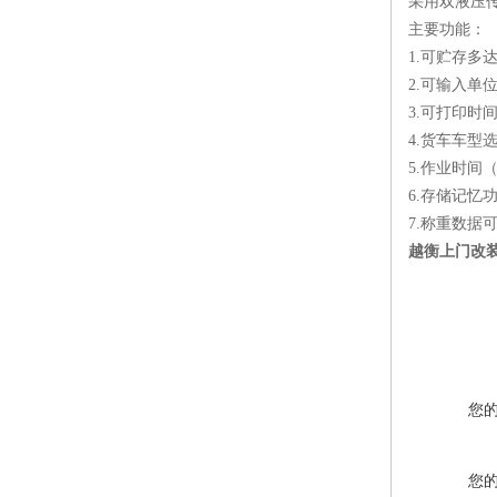
采用双液压
主要功能：
1.可贮存多
2.可输入单
3.可打印
4.货车车型
5.作业时间
6.存储记忆
7.称重数据
越衡上门改
您
您