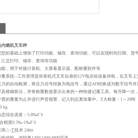
装内燃机叉车秤
规型的基础上增加了打印功能、储存、查询功能，可以实现时间日期、货
、汇总打印、储存、查询等功能
功能，用于对接计算机、大屏幕显示器、配称重软件等
重系统--工作原理是依靠轮式叉车自身的12V电压给设备供电，在叉车
压力的自动检测，将压力信号转换为电信号，通过AD转换成为数字信号并
样及模糊算法，并将称重数值显示出来的一种快捷记重工具。每升降一次
置的重量为止并进行声音报警、记入到总累加量中。Z大称量：1～20吨
 kg
态综合误差：5-8‰F.S
精度0.5‰-1‰F.S
△-∑技术 24bit
传输，波特率1200/2400/4800可选