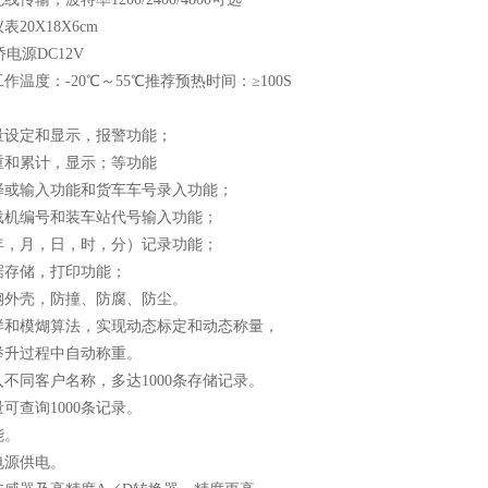
20X18X6cm
电源DC12V
作温度：-20℃～55℃推荐预热时间：≥100S
：
量设定和显示，报警功能；
重和累计，显示；等功能
择或输入功能和货车车号录入功能；
载机编号和装车站代号输入功能；
年，月，日，时，分）记录功能；
据存储，打印功能；
钢外壳，防撞、防腐、防尘。
样和模煳算法，实现动态标定和动态称量，
举升过程中自动称重。
不同客户名称，多达1000条存储记录。
可查询1000条记录。
能。
电源供电。