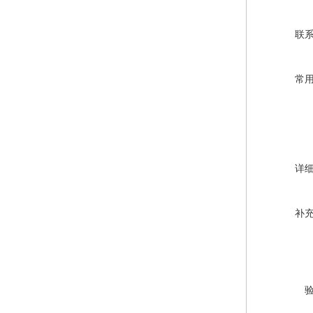
联
常
详
补