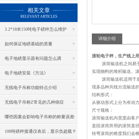
相关文章
RELEVANT ARTICLES
3.2*18米150吨电子磅秤怎么维护
详细介绍
如何保证地磅基础的质量
滚轮电子秤，生产线上
电子地磅显示器有问题怎么调
滚筒输送机之间易于衔
实现物料的堆积输送。
电子地磅安装《方法》
滚筒输送机适用于底部
现多品种共线分流输送
无线电子吊称功能特点介绍
结构形式：
无线电子吊称Z常见的几种病症
从驱动形式上分为有动
尺寸规格：
哪些因素会影响电子吊称的称量误差
滚筒输送机内宽度由客户，
直段滚筒所用的滚筒直径有3
100吨磅秤接通仪表后，显示负超载？
转弯滚筒的锥度我们会