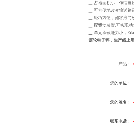
▁ 占地面积小，伸缩自如
▁ 可方便地改变输送路
▁ 轻巧方便，如将滚筒
▁ 配驱动装置,可实现
▁ 单元承载能力小，Zda仅
滚轮电子秤，生产线上
产品：
您的单位：
您的姓名：
联系电话：