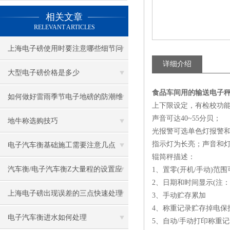
相关文章
RELEVANT ARTICLES
上海电子磅使用时要注意哪些细节问
详细介绍
题
大型电子磅价格是多少
食品车间用的输送电子秤
如何做好雷雨季节电子地磅的防潮维
上下限设定，有检校功能
声音可达40~55分贝；
护工作？
地牛称选购技巧
光报警可选单色灯报警
指示灯为长亮；声音和
电子汽车衡基础施工需要注意几点
辊筒秤描述：
汽车衡/电子汽车衡Z大量程的设置应
1、置零(开机/手动)范围
2、日期和时间显示(注：
用
上海电子磅出现误差的三点快速处理
3、手动贮存累加
4、称重记录贮存掉电保
方法
电子汽车衡进水如何处理
5、自动/手动打印称重