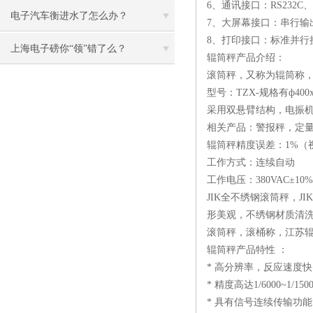
6、通讯接口：RS232
电子汽车衡进水了怎么办？
7、大屏幕接口：串行输
8、打印接口：标准并行
上海电子磅你“领”错了么？
辊筒秤产品介绍：
滚筒秤，又称为辊筒称，
型号：TZX-规格有ф400x50
采用双悬臂结构，电振
相关产品：警报秤，定
辊筒秤精度误差：1%（
工作方式：连续自动
工作电压：380VAC±10% 5
JIK全不绣钢滚筒秤，
形美观，不绣钢材质清
滚筒秤，滚桶称，江苏
辊筒秤产品特性 ：
* 高分辨率，反应速度
* 精度高达1/6000~1/1500
* 具有信号连续传输功能