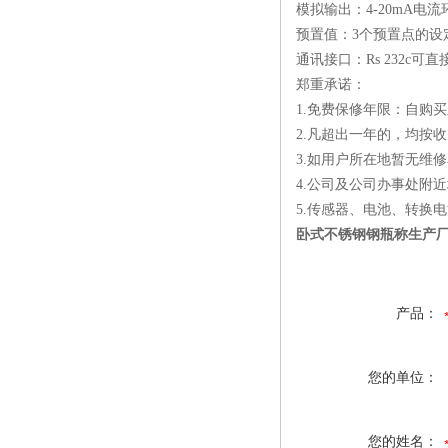
模拟输出：4-20mA电
预置值：3个预置点的设
通讯接口：Rs 232c可
郑重承诺：
1.免费保修年限：自购
2.凡超出一年的，均按
3.如用户所在地暂无维
4.公司及公司办事处附近
5.传感器、电池、转换
卧式不锈钢钢瓶称生产
产品：
您的单位：
您的姓名：