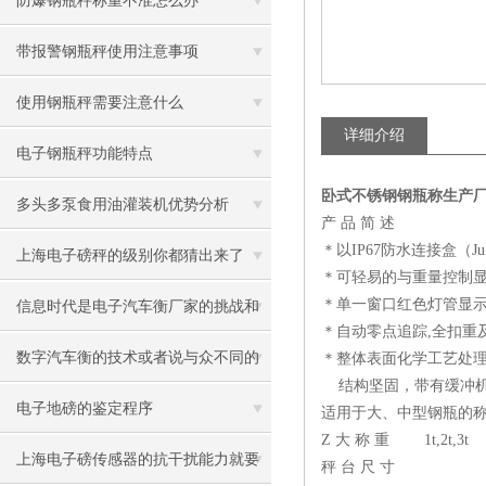
防爆钢瓶秤称重不准怎么办
带报警钢瓶秤使用注意事项
使用钢瓶秤需要注意什么
详细介绍
电子钢瓶秤功能特点
卧式不锈钢钢瓶称生产
多头多泵食用油灌装机优势分析
产 品 简 述
＊以IP67防水连接盒（Ju
上海电子磅秤的级别你都猜出来了
＊可轻易的与重量控制显
吗？
＊单一窗口红色灯管显
信息时代是电子汽车衡厂家的挑战和
＊自动零点追踪,全扣重
机遇
数字汽车衡的技术或者说与众不同的
＊整体表面化学工艺处理
结构坚固，带有缓冲机
亮点
电子地磅的鉴定程序
适用于大、中型钢瓶的
Z 大 称 重 1t,2t,3t
上海电子磅传感器的抗干扰能力就要
秤 台 尺 寸