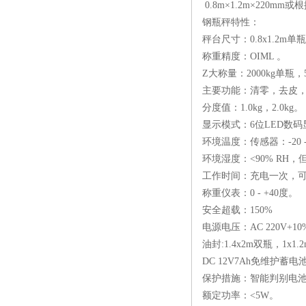
0.8m×1.2m×220mm
这样改进！！！
钢瓶秤特性：
秤台尺寸：0.8x1.2m单瓶
称重精度：OIML 。
Z大称量：2000kg单瓶，5
主要功能：清零，去皮
分度值：1.0kg，2.0kg。
显示模式：6位LED数码
环境温度：传感器：-20 -
环境湿度：<90% RH
工作时间：充电一次，可
称重仪表：0 - +40度。
安全超载：150%
电源电压：AC 220V+10
油封:1.4x2m双瓶，1x1.
DC 12V7Ah免维护蓄电
保护措施：智能判别电
额定功率：<5W。