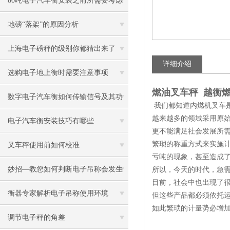
80吨电子汽车衡安装之前所需要考虑
的事项
地磅“落架”的原因分析
上海电子磅秤的级别你都猜出来了
详细介绍
吗？
选购电子地上衡时需要注意事项
燃油叉车秤 越衡
数字电子汽车衡如何传输信号及其功
我们都知道内燃机叉车
越来越多的领域采用原
能
电子汽车衡安装技巧有哪些
更不能满足社会发展所
繁琐的称重方式来实施
叉车秤使用前如何校准
亏吨的现象，甚至造成
妙招—教您如何判断电子吊称会发生
所以，今天的时代，急
目前，社会中也出现了
故障
衡器专家解析电子吊称使用环境
但这些产品都必须依托
如此繁琐的计量势必增
调节电子秤的角差