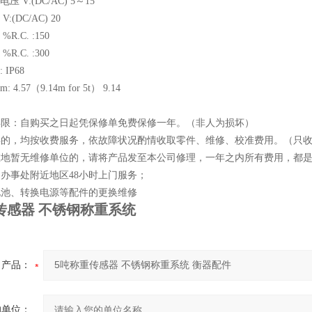
V:(DC/AC) 5～15
DC/AC) 20
.C. :150
.C. :300
IP68
57（9.14m for 5t） 9.14
修年限：自购买之日起凭保修单免费保修一年。（非人为损坏）
一年的，均按收费服务，依故障状况酌情收取零件、维修、校准费用。（只
所在地暂无维修单位的，请将产品发至本公司修理，一年之内所有费用，都
司办事处附近地区48小时上门服务；
电池、转换电源等配件的更换维修
传感器 不锈钢称重系统
产品：
的单位：