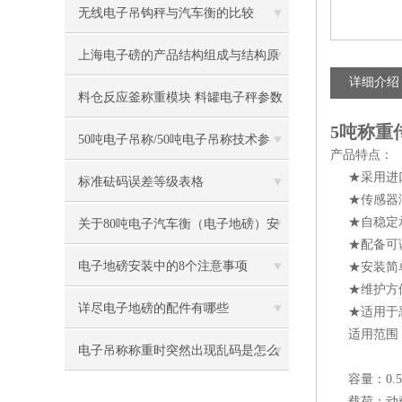
无线电子吊钩秤与汽车衡的比较
上海电子磅的产品结构组成与结构原
详细介绍
理
料仓反应釜称重模块 料罐电子秤参数
5吨称重
50吨电子吊称/50吨电子吊称技术参
产品特点：
★采用进口
数/50吨吊称价格优势
标准砝码误差等级表格
★传感器满足OI
★自稳定承
关于80吨电子汽车衡（电子地磅）安
★配备可调
装基础的几大忠告
电子地磅安装中的8个注意事项
★安装简
★维护方便
详尽电子地磅的配件有哪些
★适用于恶
适用范围
电子吊称称重时突然出现乱码是怎么
容量：0.5，1，
回事
载荷：动