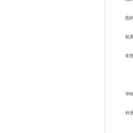
您
联
常
详
补