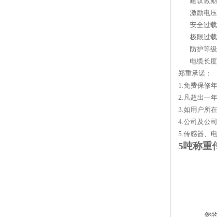
建议激励电压 
激励电压 V:(
安全过载 %R
极限过载 %R
防护等级: 
电缆长度m: 4.
郑重承诺：
1.免费保
2.凡超出
3.如用户
4.公司及公
5.传感器、
5吨称重
您