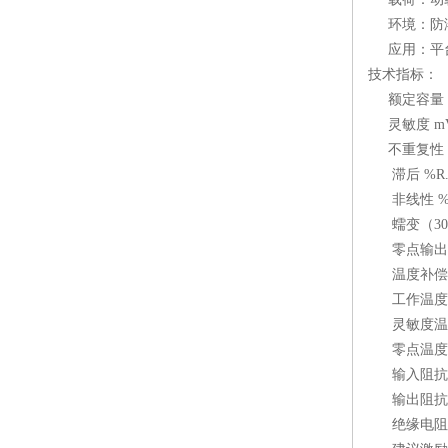
环境：防潮
应用：平台
技术指标：
额定容量 t:0.
灵敏度 mV/V: 
不重复性 %R.
滞后 %R.O.
非线性 %R.O
蠕变（30分） 
零点输出 %R
温度补偿范围 
工作温度范围 
灵敏度温度系数 
零点温度系数 %
输入阻抗 Ω :≥
输出阻抗 Ω :3
绝缘电阻 MΩ