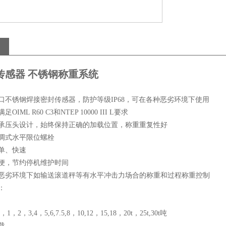
传感器 不锈钢称重系统
不锈钢焊接密封传感器，防护等级IP68，可在各种恶劣环境下使用
ML R60 C3和NTEP 10000 III L要求
压头设计，始终保持正确的加载位置，称重重复性好
式水平限位螺栓
单、快速
，节约停机维护时间
劣环境下如输送滚道秤等有水平冲击力场合的称重和过程称重控制
：
2，3,4，5,6,7.5,8，10,12，15,18，20t，25t,30t吨
载