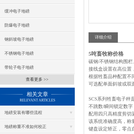
缓冲电子地磅
防爆电子地磅
详细介绍
钢斜坡电子地磅
5吨畜牧称价格
不锈钢电子地磅
碳钢/不锈钢结构围栏
带轮子电子地磅
接线盒设置在高位置
根据牲畜品种配置不
查看更多 >>
可选配单面斜坡或双
相关文章
SCS系列牲畜电子
RELEVANT ARTICLES
不跳数/瞬间锁定数
地磅安装有哪些流程
配用四只高精度剪切
该系统准确度高，称
地磅称重不准如何校正
键盘设定矫正，零点