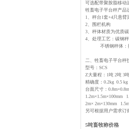
可选配带聚胺脂移动
牲畜电子平台秤产品
1、秤台1套+4只悬
2、围栏机构
3、秤体材质为优质
4、处理工艺：碳钢秤
不锈钢秤体：抛
二、牲畜电子平台秤
型号：SCS
Z大量程：1吨 2吨 3吨
精确度：0.2kg 0.5 kg 0
台面尺寸：0.8m×0.8m
1.2m×1.5m×100mm 1
2m× 2m×130mm 1.5
另可根据用户需求订
5吨畜牧称价格